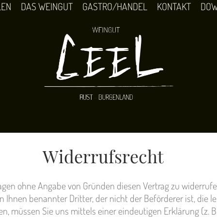
LEN
DAS WEINGUT
GASTRO/HANDEL
KONTAKT
DOW
Widerrufsrecht
Tagen ohne Angabe von Gründen diesen
Vertrag zu widerrufe
n Ihnen benannter Dritter, der nicht der
Beförderer ist, die
en, müssen Sie uns mittels einer eindeutigen
Erklärung (z. B