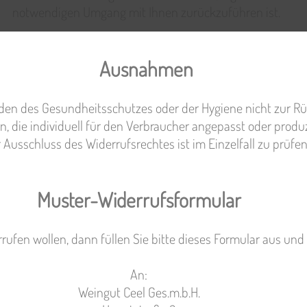
notwendigen Umgang mit Ihnen zurückzuführen ist.
Ausnahmen
den des Gesundheitsschutzes oder der Hygiene
nicht zur R
 die individuell für den Verbraucher angepasst oder
produz
 Ausschluss des
Widerrufsrechtes ist im Einzelfall zu prüfen
Muster-Widerrufsformular
rufen wollen, dann füllen Sie bitte dieses Formular aus und
An:
Weingut Ceel Ges.m.b.H.