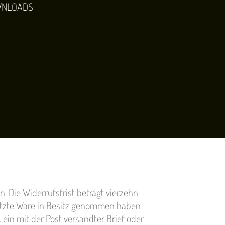
NLOADS
n. Die Widerrufsfrist beträgt vierzehn
 letzte Ware in Besitz genommen haben
. ein mit der Post versandter Brief oder