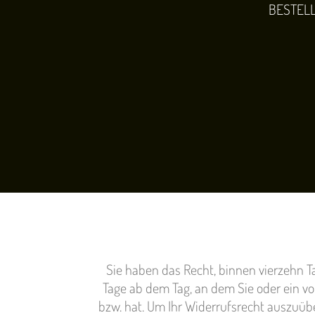
BESTEL
Sie
haben das Recht, binnen vierzehn 
Tage ab dem
Tag, an dem Sie oder ein vo
bzw. hat. Um
Ihr Widerrufsrecht auszuüb